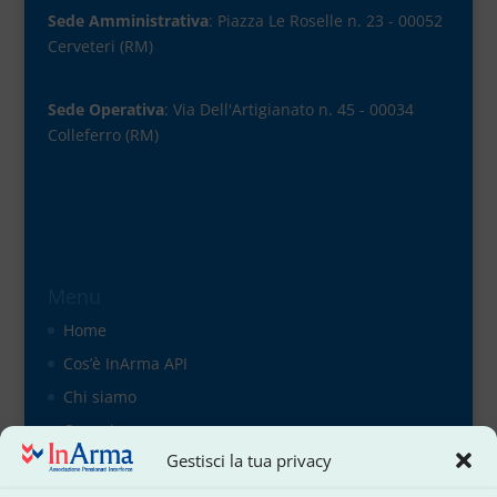
Sede Amministrativa
: Piazza Le Roselle n. 23 - 00052
Cerveteri (RM)
Sede Operativa
: Via Dell'Artigianato n. 45 - 00034
Colleferro (RM)
Menu
Home
Cos’è InArma API
Chi siamo
Organigramma
Gestisci la tua privacy
il direttivo
Contattaci