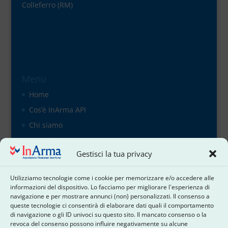
Colleferro (RM)
Menu
Home
Cos’è InArma API
Chi siamo
Organigramma
Gestisci la tua privacy
il direttivo
Contattaci
Utilizziamo tecnologie come i cookie per memorizzare e/o accedere alle
Cookie Policy
informazioni del dispositivo. Lo facciamo per migliorare l'esperienza di
navigazione e per mostrare annunci (non) personalizzati. Il consenso a
Dichiarazione sulla Privacy
queste tecnologie ci consentirà di elaborare dati quali il comportamento
di navigazione o gli ID univoci su questo sito. Il mancato consenso o la
Termini e condizioni
revoca del consenso possono influire negativamente su alcune