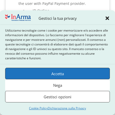
the user with PayPal Payment provider.
ID Ordine
Totale ordine
Gestisci la tua privacy
Dettagli Prodotto
Utilizziamo tecnologie come i cookie per memorizzare e/o accedere alle
informazioni del dispositivo. Lo facciamo per migliorare l'esperienza di
navigazione e per mostrare annunci (non) personalizzati. Il consenso a
queste tecnologie ci consentirà di elaborare dati quali il comportamento
Per saperne di più su come il fornitore di pagamenti
di navigazione o gli ID univoci su questo sito. Il mancato consenso o la
PayPal utilizza e memorizza i dati condivisi, controlla
revoca del consenso possono influire negativamente su alcune
l’Informativa sulla privacy del provider di pagamento
caratteristiche e funzioni.
PayPal
https://www.paypal.com/in/webapps/mpp/ua/privacy-
Accetta
full
Nega
What we collect and share for
SUMO Subscriptions — Stripe
Gestisci opzioni
– We does not store any Personal Information
Cookie Policy
Dichiarazione sulla Privacy
from the user for this payment gateway.