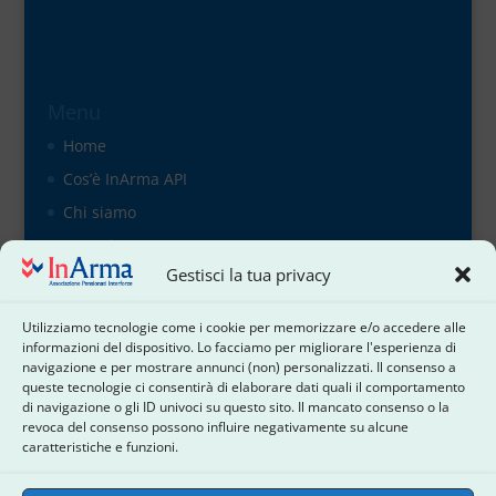
Menu
Home
Cos’è InArma API
Chi siamo
Organigramma
Gestisci la tua privacy
il direttivo
Contattaci
Utilizziamo tecnologie come i cookie per memorizzare e/o accedere alle
Cookie Policy
informazioni del dispositivo. Lo facciamo per migliorare l'esperienza di
navigazione e per mostrare annunci (non) personalizzati. Il consenso a
Dichiarazione sulla Privacy
queste tecnologie ci consentirà di elaborare dati quali il comportamento
di navigazione o gli ID univoci su questo sito. Il mancato consenso o la
Termini e condizioni
revoca del consenso possono influire negativamente su alcune
Disconoscimento
caratteristiche e funzioni.