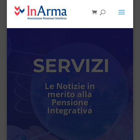
SERVIZI
Le Notizie in
merito alla
Pensione
Integrativa