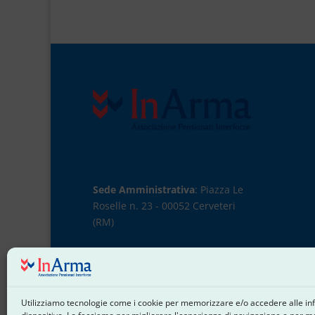
Sede Amministrativa
: Piazza Le
Roselle n. 23 - 00052 Cerveteri
(RM)
Sede Operativa
: Via
Dell'Artigianato n. 45 - 00034
Utilizziamo tecnologie come i cookie per memorizzare e/o accedere alle in
Colleferro (RM)