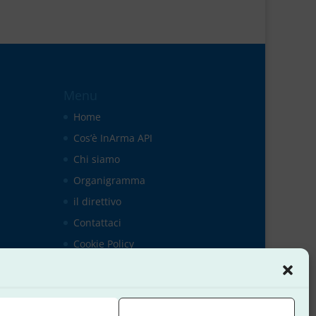
Menu
Home
Cos’è InArma API
Chi siamo
Organigramma
il direttivo
Contattaci
Cookie Policy
Dichiarazione sulla Privacy
Termini e condizioni
Disconoscimento