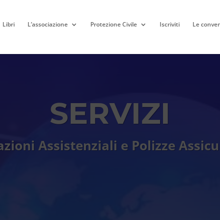
Libri
L’associazione
Protezione Civile
Iscriviti
Le conven
SERVIZI
azioni Assistenziali e Polizze Assicu