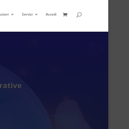
zioni
Servizi
Accedi
rative