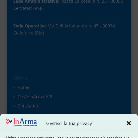
Sede Amministrativa
: Piazza Le Roselle n. 23 - 00052
Cerveteri (RM)
Sede Operativa
: Via Dell'Artigianato n. 45 - 00034
Colleferro (RM)
Menu
Home
Cos’è InArma API
Chi siamo
Organigramma
Gestisci la tua privacy
il direttivo
Contattaci
Utilizziamo tecnologie come i cookie per memorizzare e/o accedere alle