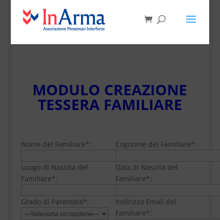
MODULO CREAZIONE
TESSERA FAMILIARE
Nome del Familiare*:
Cognome del Familiare*:
Luogo di Nascita del
Data di Nascita del
Familiare*:
Familiare*:
Grado di Parentela*:
Indirizzo Email del
Familiare*: