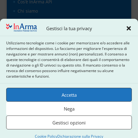
Cos’è InArma API
Chi siamo
Organigramma
Gestisci la tua privacy
il direttivo
Contattaci
Utilizziamo tecnologie come i cookie per memorizzare e/o accedere alle
Cookie Policy
informazioni del dispositivo. Lo facciamo per migliorare l'esperienza di
navigazione e per mostrare annunci (non) personalizzati. Il consenso a
Dichiarazione sulla Privacy
queste tecnologie ci consentirà di elaborare dati quali il comportamento
di navigazione o gli ID univoci su questo sito. Il mancato consenso o la
Termini e condizioni
revoca del consenso possono influire negativamente su alcune
Disconoscimento
caratteristiche e funzioni.
Accetta
Nega
Inarma Associazione Pensionati Interforze - c.f.:
Gestisci opzioni
91080560583 2022-2026 © Tutti i diritti sono riservati
by DaMa SOFT WEB
Cookie Policy
Dichiarazione sulla Privacy