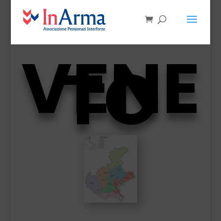
VENE
TO