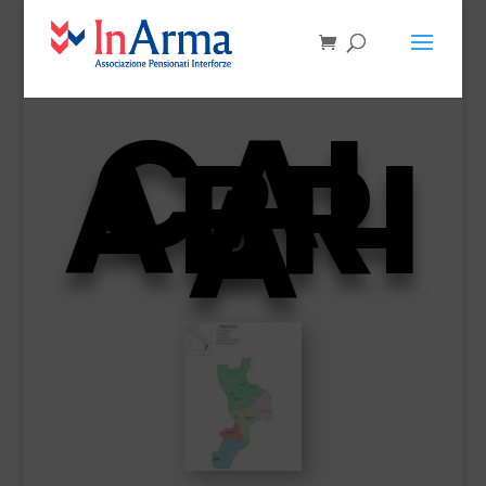
CAL
ABRI
A