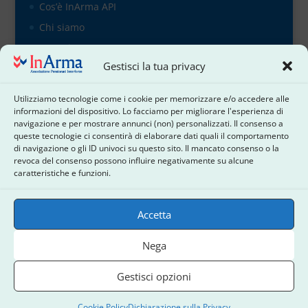
Cos’è InArma API
Chi siamo
Organigramma
Gestisci la tua privacy
il direttivo
Contattaci
Utilizziamo tecnologie come i cookie per memorizzare e/o accedere alle
Cookie Policy
informazioni del dispositivo. Lo facciamo per migliorare l'esperienza di
navigazione e per mostrare annunci (non) personalizzati. Il consenso a
Dichiarazione sulla Privacy
queste tecnologie ci consentirà di elaborare dati quali il comportamento
di navigazione o gli ID univoci su questo sito. Il mancato consenso o la
Termini e condizioni
revoca del consenso possono influire negativamente su alcune
Disconoscimento
caratteristiche e funzioni.
Accetta
Nega
Inarma Associazione Pensionati Interforze - c.f.:
Gestisci opzioni
91080560583 2022-2026 © Tutti i diritti sono riservati
by DaMa SOFT WEB
Cookie Policy
Dichiarazione sulla Privacy