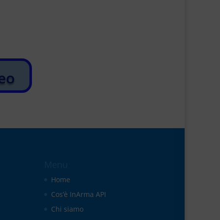
deo
Menu
Home
Cos’è InArma API
Chi siamo