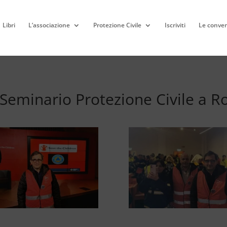
Libri
L’associazione
Protezione Civile
Iscriviti
Le conven
 Seminario Protezione Civile a 