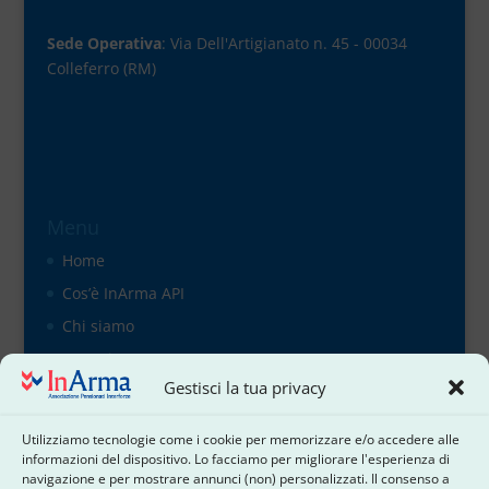
Sede Operativa
: Via Dell'Artigianato n. 45 - 00034
Colleferro (RM)
Menu
Home
Cos’è InArma API
Chi siamo
Organigramma
Gestisci la tua privacy
il direttivo
Contattaci
Utilizziamo tecnologie come i cookie per memorizzare e/o accedere alle
Cookie Policy
informazioni del dispositivo. Lo facciamo per migliorare l'esperienza di
navigazione e per mostrare annunci (non) personalizzati. Il consenso a