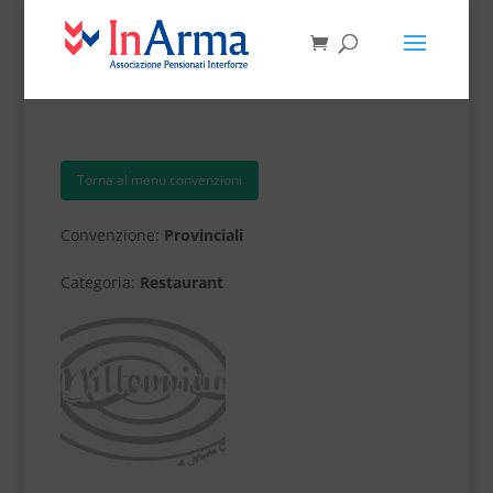
Torna al menu convenzioni
Convenzione:
Provinciali
Categoria:
Restaurant