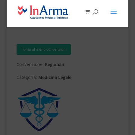
Torna al menu convenzioni
Convenzione:
Regionali
Categoria:
Medicina Legale