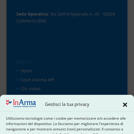
Sede Operativa
: Via Dell'Artigianato n. 45 - 00034
Colleferro (RM)
Menu
Home
Cos’è InArma API
Chi siamo
Organigramma
Gestisci la tua privacy
il direttivo
Contattaci
Utilizziamo tecnologie come i cookie per memorizzare e/o accedere alle
informazioni del dispositivo. Lo facciamo per migliorare l'esperienza di
Cookie Policy
navigazione e per mostrare annunci (non) personalizzati. Il consenso a
Dichiarazione sulla Privacy