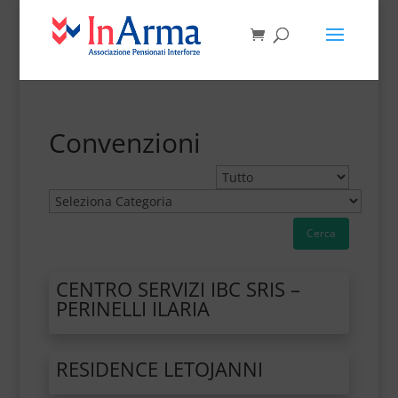
Convenzioni
Cerca
CENTRO SERVIZI IBC SRIS –
PERINELLI ILARIA
RESIDENCE LETOJANNI