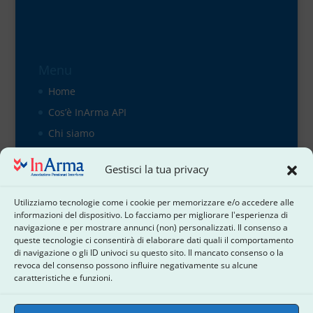
Menu
Home
Cos’è InArma API
Chi siamo
Organigramma
Gestisci la tua privacy
il direttivo
Contattaci
Utilizziamo tecnologie come i cookie per memorizzare e/o accedere alle
informazioni del dispositivo. Lo facciamo per migliorare l'esperienza di
Cookie Policy
navigazione e per mostrare annunci (non) personalizzati. Il consenso a
Dichiarazione sulla Privacy
queste tecnologie ci consentirà di elaborare dati quali il comportamento
di navigazione o gli ID univoci su questo sito. Il mancato consenso o la
Termini e condizioni
revoca del consenso possono influire negativamente su alcune
caratteristiche e funzioni.
Disconoscimento