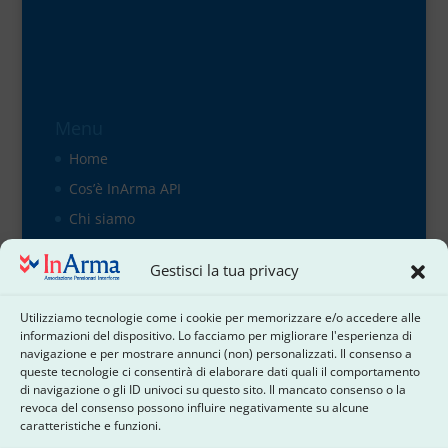
Menu
Home
Cos’è InArma API
Chi siamo
Organigramma
Gestisci la tua privacy
il direttivo
Contattaci
Utilizziamo tecnologie come i cookie per memorizzare e/o accedere alle
informazioni del dispositivo. Lo facciamo per migliorare l'esperienza di
Cookie Policy
navigazione e per mostrare annunci (non) personalizzati. Il consenso a
Dichiarazione sulla Privacy
queste tecnologie ci consentirà di elaborare dati quali il comportamento
di navigazione o gli ID univoci su questo sito. Il mancato consenso o la
Termini e condizioni
revoca del consenso possono influire negativamente su alcune
caratteristiche e funzioni.
Disconoscimento