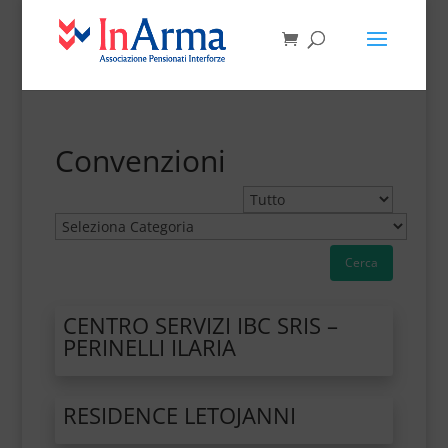
Convenzioni
Cerca
CENTRO SERVIZI IBC SRIS –
PERINELLI ILARIA
RESIDENCE LETOJANNI