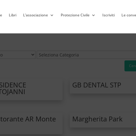
e
Libri
L’associazione
Protezione Civile
Iscriviti
Le conv
Cer
SIDENCE
GB DENTAL STP
TOJANNI
storante AR Monte
Margherita Park