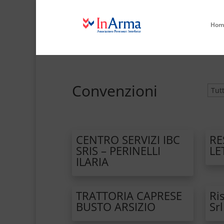
Hom
Convenzioni
CENTRO SERVIZI IBC
RE
SRIS – PERINELLI
LE
ILARIA
TRATTORIA CAPRESE
Ri
BUSTO ARSIZIO
Srl