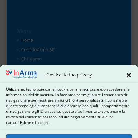
Menu
Home
Cos’è InArma API
Chi siamo
Organigramma
Gestisci la tua privacy
il direttivo
Contattaci
Utilizziamo tecnologie come i cookie per memorizzare e/o accedere alle
informazioni del dispositivo. Lo facciamo per migliorare l'esperienza di
Cookie Policy
navigazione e per mostrare annunci (non) personalizzati. Il consenso a
Dichiarazione sulla Privacy
queste tecnologie ci consentirà di elaborare dati quali il comportamento
di navigazione o gli ID univoci su questo sito. Il mancato consenso o la
Termini e condizioni
revoca del consenso possono influire negativamente su alcune
caratteristiche e funzioni.
Disconoscimento